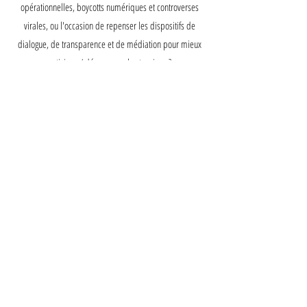
opérationnelles, boycotts numériques et controverses
virales, ou l'occasion de repenser les dispositifs de
dialogue, de transparence et de médiation pour mieux
anticiper / désamorcer les tensions ?
Révolution des territoires
POUR PLUS D'INFORMATIONS,
NOUS JOINDRE VIA LE
FORMULAIRE CI-DESSOUS :